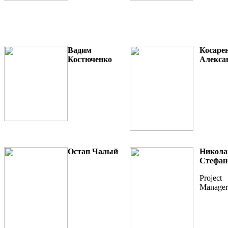
Вадим
Косаре
Костюченко
А
лекса
Остап Чалый
Никола
Стефан
Project
Manager