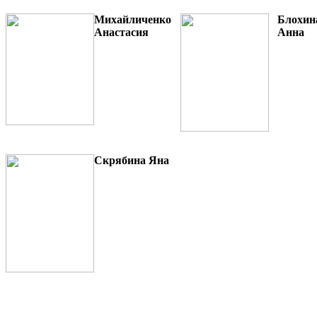
Михайл
и
ченко
Блохин
Анастас
и
я
Анна
Скрябина Яна