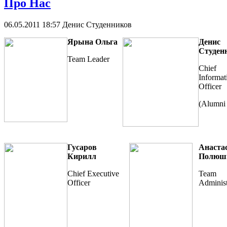
Про Нас
06.05.2011 18:57
Денис Студенников
Яр
ы
на Ольга
Денис
Студен
Team Leader
Chief
Informat
Officer
(Alumni
Гусаров
Анаста
Кирил
л
П
олюш
Chief Executive
Team
Officer
Administ