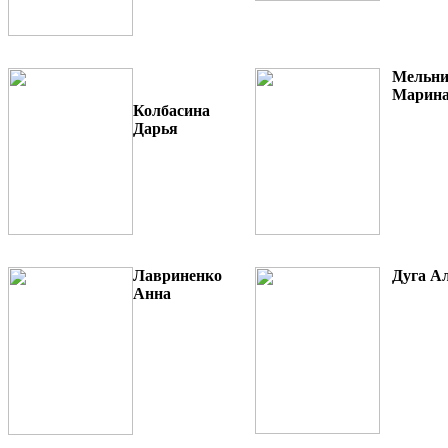
Мельн
Марин
Колбасина
Дар
ь
я
Лавр
и
ненко
Дуга
А
Анна